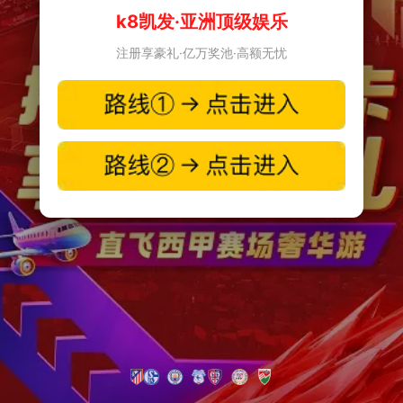
k8凯发·亚洲顶级娱乐
注册享豪礼·亿万奖池·高额无忧